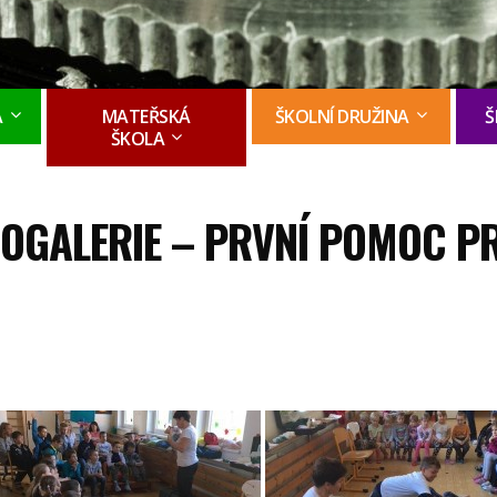
A
MATEŘSKÁ
ŠKOLNÍ DRUŽINA
Š
ŠKOLA
OGALERIE – PRVNÍ POMOC PRO