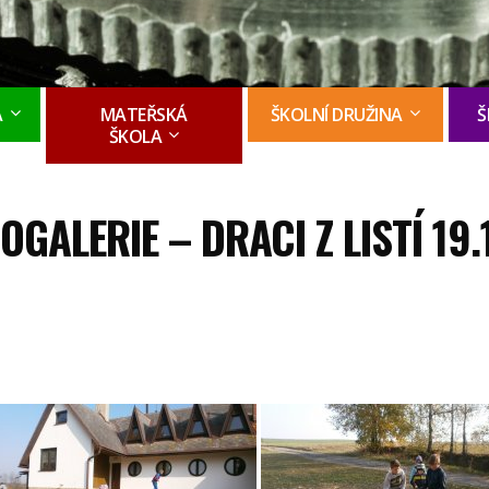
A
MATEŘSKÁ
ŠKOLNÍ DRUŽINA
Š
ŠKOLA
OGALERIE – DRACI Z LISTÍ 19.