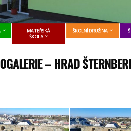
A
MATEŘSKÁ
ŠKOLNÍ DRUŽINA
Š
ŠKOLA
OGALERIE – HRAD ŠTERNBERK