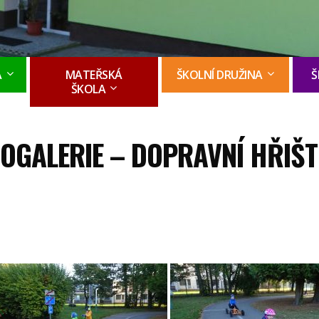
A
MATEŘSKÁ
ŠKOLNÍ DRUŽINA
Š
ŠKOLA
OGALERIE – DOPRAVNÍ HŘIŠTĚ 