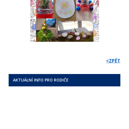
<ZPĚT
AKTUÁLNÍ INFO PRO RODIČE